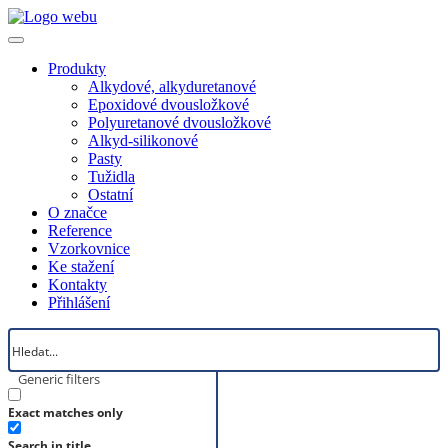
Produkty
Alkydové, alkyduretanové
Epoxidové dvousložkové
Polyuretanové dvousložkové
Alkyd-silikonové
Pasty
Tužidla
Ostatní
O značce
Reference
Vzorkovnice
Ke stažení
Kontakty
Přihlášení
Generic filters
Exact matches only
Search in title