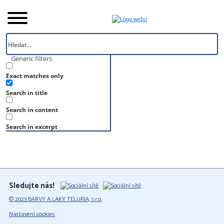
Generic filters
Exact matches only
Úvod
Search in title
Vzorník
S 0540-G40Y
Search in content
S 0540-G40Y
Search in excerpt
Sledujte nás!
© 2023 BARVY A LAKY TELURIA, s.r.o.
Nastavení cookies