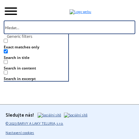
Generic filters
Exact matches only
Úvod
Search in title
Vzorník
S 0575-G20Y
Search in content
S 0575-G20Y
Search in excerpt
Sledujte nás!
© 2023 BARVY A LAKY TELURIA, s.r.o.
Nastavení cookies