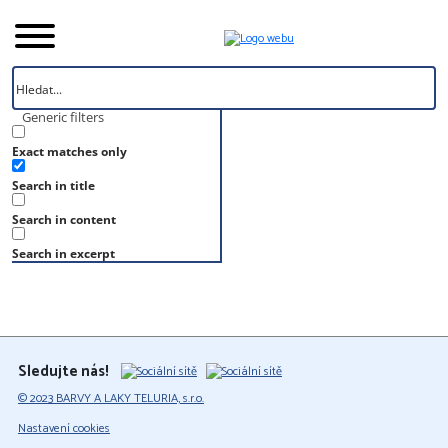
Generic filters
Exact matches only
Úvod
Search in title
Vzorník
S 1015-G60Y
Search in content
S 1015-G60Y
Search in excerpt
Sledujte nás!
© 2023 BARVY A LAKY TELURIA, s.r.o.
Nastavení cookies