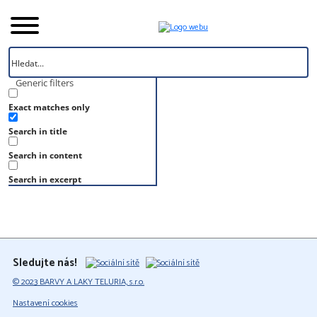
Generic filters
Exact matches only
Úvod
Search in title
Vzorník
S 1015-Y90R
Search in content
S 1015-Y90R
Search in excerpt
Sledujte nás!
© 2023 BARVY A LAKY TELURIA, s.r.o.
Nastavení cookies