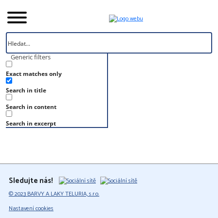
Generic filters
Exact matches only
Úvod
Search in title
Vzorník
S 1030-G20Y
Search in content
S 1030-G20Y
Search in excerpt
Sledujte nás!
© 2023 BARVY A LAKY TELURIA, s.r.o.
Nastavení cookies