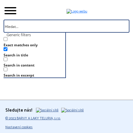
Generic filters
Exact matches only
Úvod
Search in title
Vzorník
S 2005-G70Y
Search in content
S 2005-G70Y
Search in excerpt
Sledujte nás!
© 2023 BARVY A LAKY TELURIA, s.r.o.
Nastavení cookies