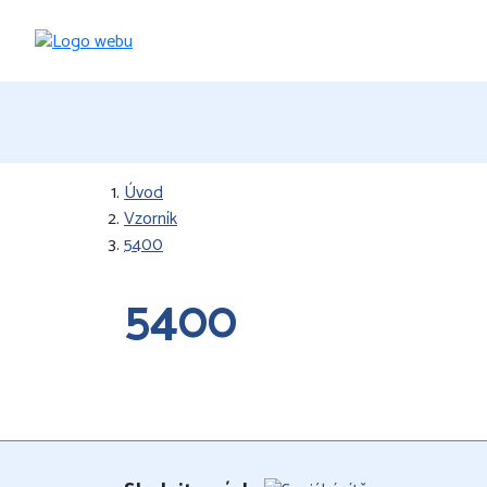
Úvod
Vzorník
5400
5400