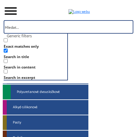
Úvod
Generic filters
Polyuretanové dvousložkové
Exact matches only
Search in title
Alkydové, alkyduretanové
Search in content
Epoxidové dvousložkové
Search in excerpt
Polyuretanové dvousložkové
Alkyd-silikonové
Pasty