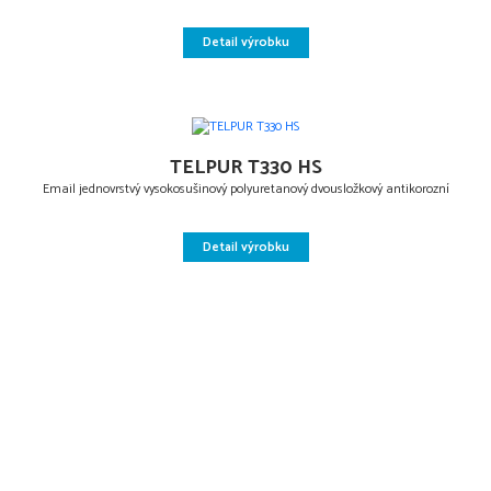
Detail výrobku
TELPUR T330 HS
Email jednovrstvý vysokosušinový polyuretanový dvousložkový antikorozní
Detail výrobku
Sledujte nás!
© 2025 BARVY A LAKY TELURIA, s.r.o.