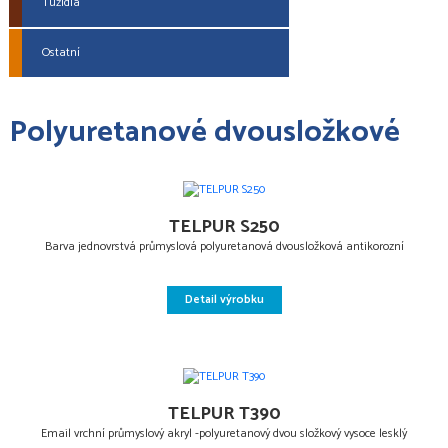
Tužidla
Ostatní
Polyuretanové dvousložkové
TELPUR S250
Barva jednovrstvá průmyslová polyuretanová dvousložková antikorozní
Detail výrobku
TELPUR T390
Email vrchní průmyslový akryl -polyuretanový dvou složkový vysoce lesklý