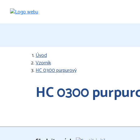
Úvod
Vzorník
HC 0300 purpurový
HC 0300 purpur