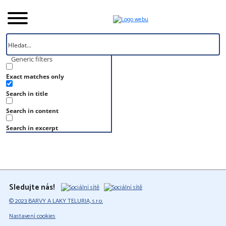
Generic filters
Exact matches only
Úvod
Search in title
Vzorník
RAL 030 40 60
Search in content
RAL 030 40 60
Search in excerpt
Sledujte nás!
© 2023 BARVY A LAKY TELURIA, s.r.o.
Nastavení cookies