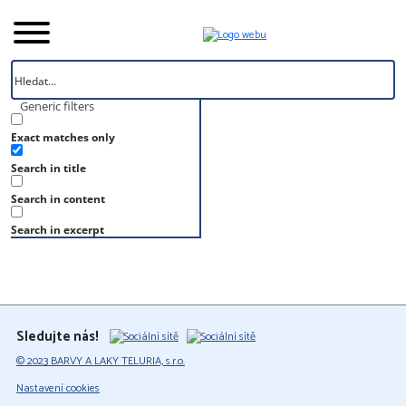
Generic filters
Exact matches only
Úvod
Search in title
Vzorník
RAL 040 60 50
Search in content
RAL 040 60 50
Search in excerpt
Sledujte nás!
© 2023 BARVY A LAKY TELURIA, s.r.o.
Nastavení cookies