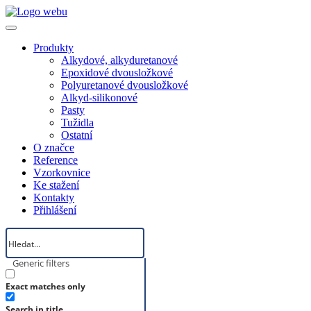
Produkty
Alkydové, alkyduretanové
Epoxidové dvousložkové
Polyuretanové dvousložkové
Alkyd-silikonové
Pasty
Tužidla
Ostatní
O značce
Reference
Vzorkovnice
Ke stažení
Kontakty
Přihlášení
Generic filters
Exact matches only
Search in title