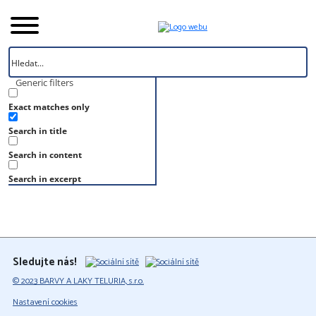
Generic filters
Exact matches only
Úvod
Search in title
Vzorník
RAL 080 90 20
Search in content
RAL 080 90 20
Search in excerpt
Sledujte nás!
© 2023 BARVY A LAKY TELURIA, s.r.o.
Nastavení cookies