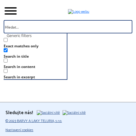
Generic filters
Exact matches only
Úvod
Search in title
Vzorník
RAL 160 60 25
Search in content
RAL 160 60 25
Search in excerpt
Sledujte nás!
© 2023 BARVY A LAKY TELURIA, s.r.o.
Nastavení cookies