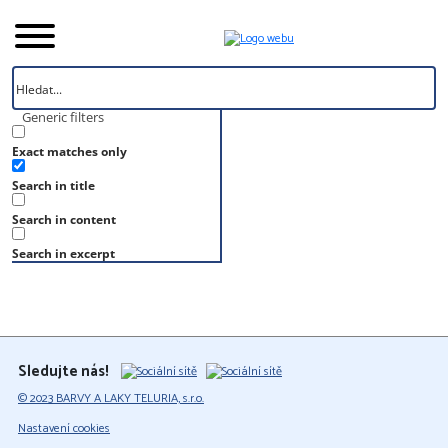
Generic filters
Exact matches only
Úvod
Search in title
Vzorník
RAL 220 20 15
Search in content
RAL 220 20 15
Search in excerpt
Sledujte nás!
© 2023 BARVY A LAKY TELURIA, s.r.o.
Nastavení cookies