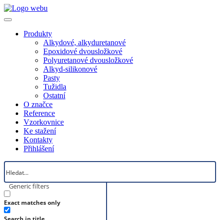
Produkty
Alkydové, alkyduretanové
Epoxidové dvousložkové
Polyuretanové dvousložkové
Alkyd-silikonové
Pasty
Tužidla
Ostatní
O značce
Reference
Vzorkovnice
Ke stažení
Kontakty
Přihlášení
Generic filters
Exact matches only
Search in title