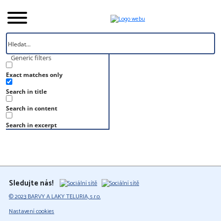
Generic filters
Exact matches only
Úvod
Search in title
Vzorník
RAL 220 70 15
Search in content
RAL 220 70 15
Search in excerpt
Sledujte nás!
© 2023 BARVY A LAKY TELURIA, s.r.o.
Nastavení cookies