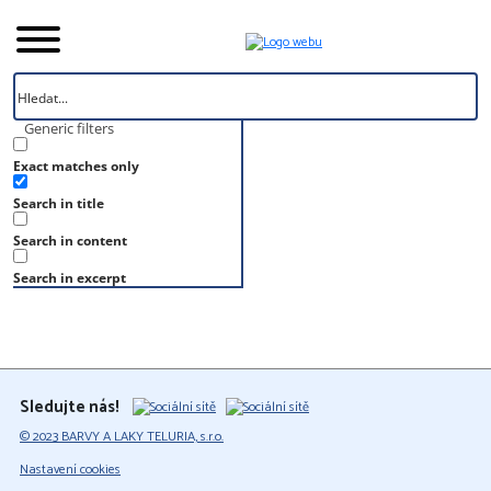
Generic filters
Exact matches only
Úvod
Search in title
Vzorník
RAL 220 70 35
Search in content
RAL 220 70 35
Search in excerpt
Sledujte nás!
© 2023 BARVY A LAKY TELURIA, s.r.o.
Nastavení cookies