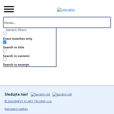
Generic filters
Exact matches only
Úvod
Search in title
Vzorník
RAL 240 40 35
Search in content
RAL 240 40 35
Search in excerpt
Sledujte nás!
© 2023 BARVY A LAKY TELURIA, s.r.o.
Nastavení cookies