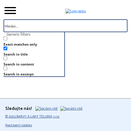
Generic filters
Exact matches only
Úvod
Search in title
Vzorník
RAL 270 30 40
Search in content
RAL 270 30 40
Search in excerpt
Sledujte nás!
© 2023 BARVY A LAKY TELURIA, s.r.o.
Nastavení cookies