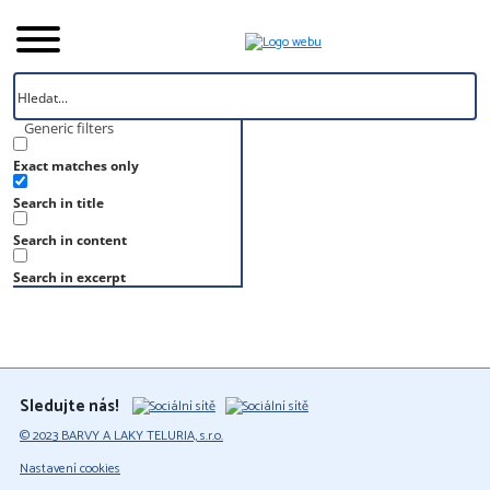
Generic filters
Exact matches only
Úvod
Search in title
Vzorník
RAL 340 20 25
Search in content
RAL 340 20 25
Search in excerpt
Sledujte nás!
© 2023 BARVY A LAKY TELURIA, s.r.o.
Nastavení cookies