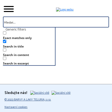
Generic filters
Exact matches only
Úvod
Search in title
Vzorník
RAL 340 60 10
Search in content
RAL 340 60 10
Search in excerpt
Sledujte nás!
© 2023 BARVY A LAKY TELURIA, s.r.o.
Nastavení cookies