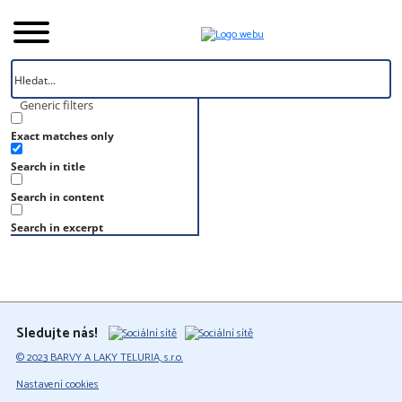
Generic filters
Exact matches only
Úvod
Search in title
Vzorník
RAL 6022
Search in content
RAL 6022
Search in excerpt
Sledujte nás!
© 2023 BARVY A LAKY TELURIA, s.r.o.
Nastavení cookies