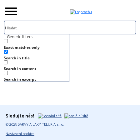
Generic filters
Exact matches only
Úvod
Search in title
Vzorník
RAL 7015
Search in content
RAL 7015
Search in excerpt
Sledujte nás!
© 2023 BARVY A LAKY TELURIA, s.r.o.
Nastavení cookies