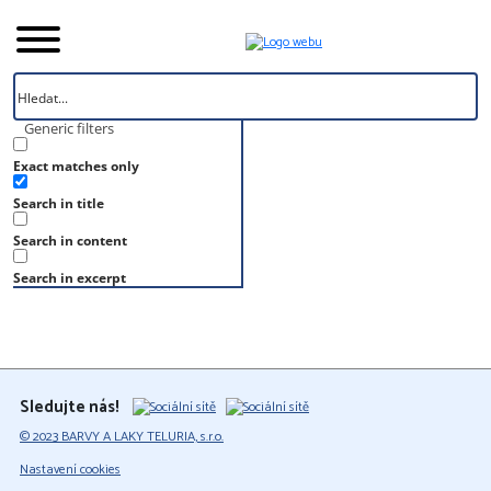
Generic filters
Exact matches only
Úvod
Search in title
Vzorník
RAL 7034
Search in content
RAL 7034
Search in excerpt
Sledujte nás!
© 2023 BARVY A LAKY TELURIA, s.r.o.
Nastavení cookies