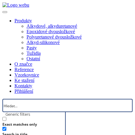
Produkty
Alkydové, alkyduretanové
Epoxidové dvousložkové
Polyuretanové dvousložkové
Alkyd-silikonové
Pasty
Tužidla
Ostatní
O značce
Reference
Vzorkovnice
Ke stažení
Kontakty
Přihlášení
Generic filters
Exact matches only
Search in title