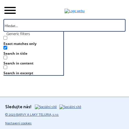
Generic filters
Exact matches only
Úvod
Search in title
Vzorník
S 1050-R90B
Search in content
S 1050-R90B
Search in excerpt
Sledujte nás!
© 2023 BARVY A LAKY TELURIA, s.r.o.
Nastavení cookies