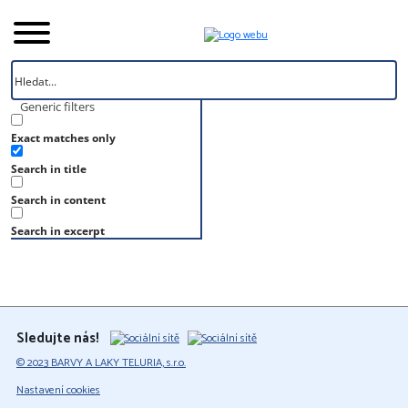
Generic filters
Exact matches only
Úvod
Search in title
Vzorník
S 3005-Y20R
Search in content
S 3005-Y20R
Search in excerpt
Sledujte nás!
© 2023 BARVY A LAKY TELURIA, s.r.o.
Nastavení cookies