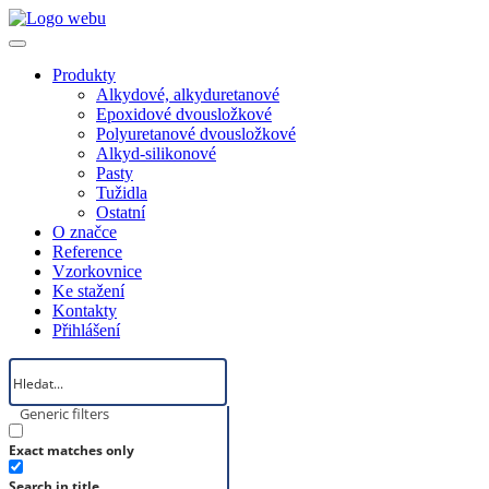
Produkty
Alkydové, alkyduretanové
Epoxidové dvousložkové
Polyuretanové dvousložkové
Alkyd-silikonové
Pasty
Tužidla
Ostatní
O značce
Reference
Vzorkovnice
Ke stažení
Kontakty
Přihlášení
Generic filters
Exact matches only
Search in title