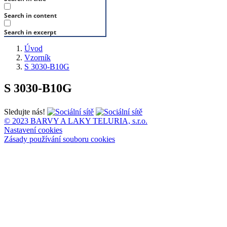
Search in content
Search in excerpt
Úvod
Vzorník
S 3030-B10G
S 3030-B10G
Sledujte nás!
© 2023 BARVY A LAKY TELURIA, s.r.o.
Nastavení cookies
Zásady používání souboru cookies