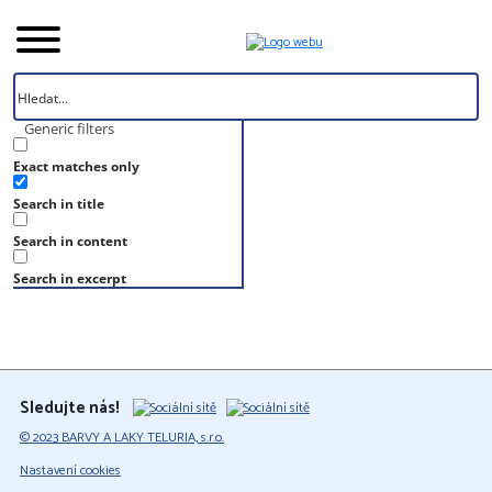
Generic filters
Exact matches only
Úvod
Search in title
Vzorník
S 3030-B50G
Search in content
S 3030-B50G
Search in excerpt
Sledujte nás!
© 2023 BARVY A LAKY TELURIA, s.r.o.
Nastavení cookies