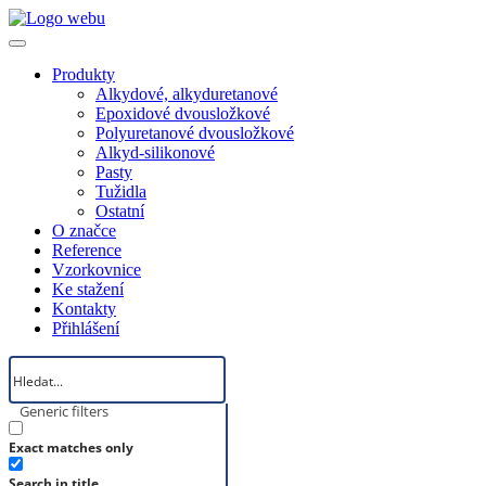
Produkty
Alkydové, alkyduretanové
Epoxidové dvousložkové
Polyuretanové dvousložkové
Alkyd-silikonové
Pasty
Tužidla
Ostatní
O značce
Reference
Vzorkovnice
Ke stažení
Kontakty
Přihlášení
Generic filters
Exact matches only
Search in title