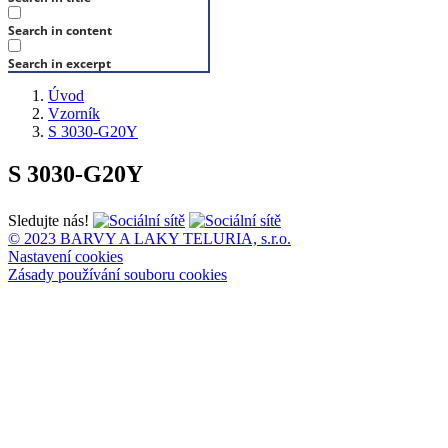
Search in content
Search in excerpt
Úvod
Vzorník
S 3030-G20Y
S 3030-G20Y
Sledujte nás!
© 2023 BARVY A LAKY TELURIA, s.r.o.
Nastavení cookies
Zásady používání souboru cookies