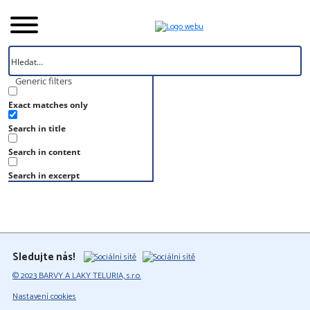
Generic filters
Exact matches only
Úvod
Search in title
Vzorník
S 3030-Y10R
Search in content
S 3030-Y10R
Search in excerpt
Sledujte nás!
© 2023 BARVY A LAKY TELURIA, s.r.o.
Nastavení cookies