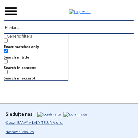
Generic filters
Exact matches only
Úvod
Search in title
Vzorník
S 3030-Y20R
Search in content
S 3030-Y20R
Search in excerpt
Sledujte nás!
© 2023 BARVY A LAKY TELURIA, s.r.o.
Nastavení cookies