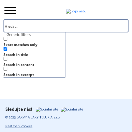
Generic filters
Exact matches only
Úvod
Search in title
Vzorník
S 3040-R50B
Search in content
S 3040-R50B
Search in excerpt
Sledujte nás!
© 2023 BARVY A LAKY TELURIA, s.r.o.
Nastavení cookies