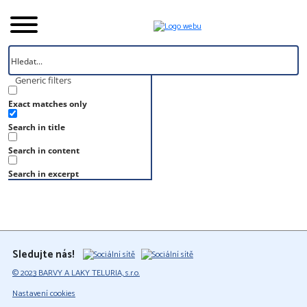
Generic filters
Exact matches only
Úvod
Search in title
Vzorník
S 3040-Y50R
Search in content
S 3040-Y50R
Search in excerpt
Sledujte nás!
© 2023 BARVY A LAKY TELURIA, s.r.o.
Nastavení cookies