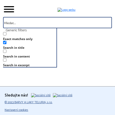
Generic filters
Exact matches only
Úvod
Search in title
Vzorník
S 3040-Y90R
Search in content
S 3040-Y90R
Search in excerpt
Sledujte nás!
© 2023 BARVY A LAKY TELURIA, s.r.o.
Nastavení cookies