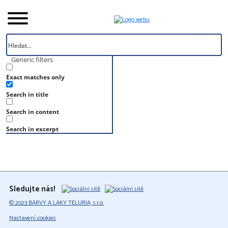
Generic filters
Exact matches only
Úvod
Search in title
Vzorník
S 3050-R80B
Search in content
S 3050-R80B
Search in excerpt
Sledujte nás!
© 2023 BARVY A LAKY TELURIA, s.r.o.
Nastavení cookies