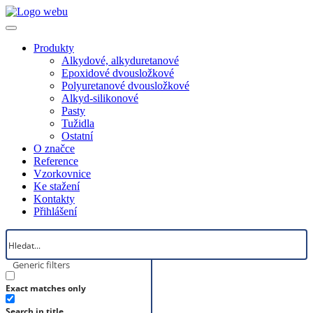
Produkty
Alkydové, alkyduretanové
Epoxidové dvousložkové
Polyuretanové dvousložkové
Alkyd-silikonové
Pasty
Tužidla
Ostatní
O značce
Reference
Vzorkovnice
Ke stažení
Kontakty
Přihlášení
Generic filters
Exact matches only
Search in title