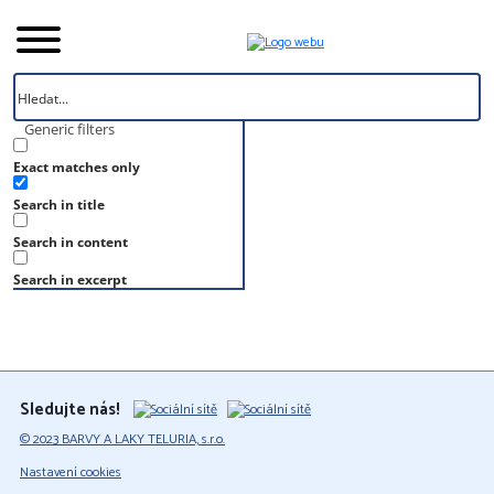
Generic filters
Exact matches only
Úvod
Search in title
Vzorník
S 4020-B50G
Search in content
S 4020-B50G
Search in excerpt
Sledujte nás!
© 2023 BARVY A LAKY TELURIA, s.r.o.
Nastavení cookies