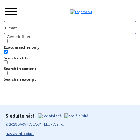
Generic filters
Exact matches only
Úvod
Search in title
Vzorník
S 4040-G70Y
Search in content
S 4040-G70Y
Search in excerpt
Sledujte nás!
© 2023 BARVY A LAKY TELURIA, s.r.o.
Nastavení cookies