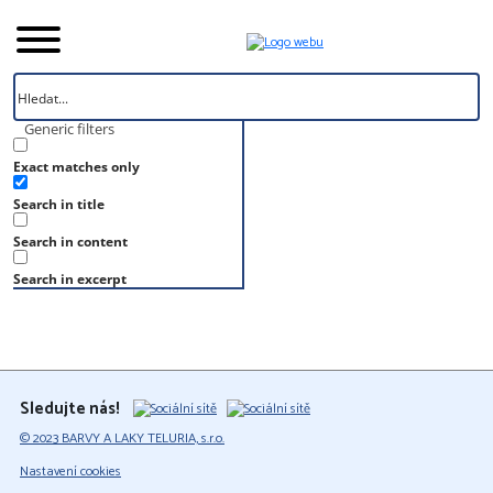
Generic filters
Exact matches only
Úvod
Search in title
Vzorník
S 4050-B60G
Search in content
S 4050-B60G
Search in excerpt
Sledujte nás!
© 2023 BARVY A LAKY TELURIA, s.r.o.
Nastavení cookies