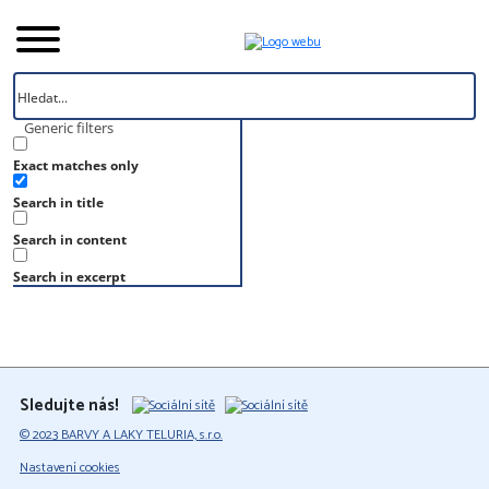
Generic filters
Exact matches only
Úvod
Search in title
Vzorník
S 4050-Y70R
Search in content
S 4050-Y70R
Search in excerpt
Sledujte nás!
© 2023 BARVY A LAKY TELURIA, s.r.o.
Nastavení cookies