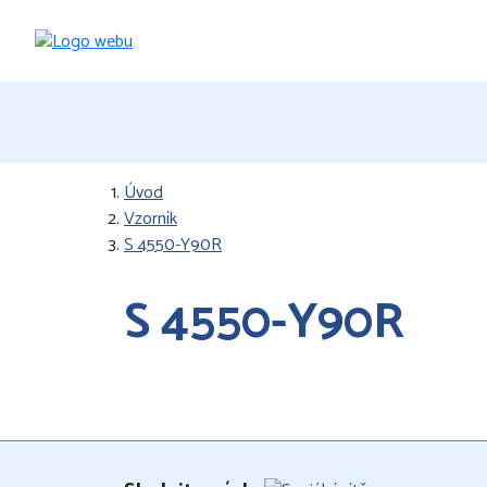
Úvod
Vzorník
S 4550-Y90R
S 4550-Y90R