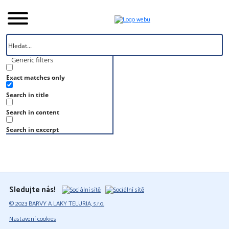
Generic filters
Exact matches only
Úvod
Search in title
Vzorník
S 5020-R70B
Search in content
S 5020-R70B
Search in excerpt
Sledujte nás!
© 2023 BARVY A LAKY TELURIA, s.r.o.
Nastavení cookies