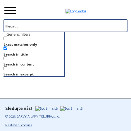
Generic filters
Exact matches only
Úvod
Search in title
Vzorník
S 5020-R90B
Search in content
S 5020-R90B
Search in excerpt
Sledujte nás!
© 2023 BARVY A LAKY TELURIA, s.r.o.
Nastavení cookies