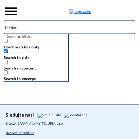
Generic filters
Exact matches only
Úvod
Search in title
Vzorník
S 5030-Y30R
Search in content
S 5030-Y30R
Search in excerpt
Sledujte nás!
© 2023 BARVY A LAKY TELURIA, s.r.o.
Nastavení cookies