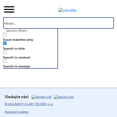
Generic filters
Exact matches only
Úvod
Search in title
Vzorník
S 5040-B70G
Search in content
S 5040-B70G
Search in excerpt
Sledujte nás!
© 2023 BARVY A LAKY TELURIA, s.r.o.
Nastavení cookies