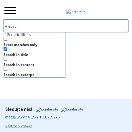
Generic filters
Exact matches only
Úvod
Search in title
Vzorník
S 6005-Y80R
Search in content
S 6005-Y80R
Search in excerpt
Sledujte nás!
© 2023 BARVY A LAKY TELURIA, s.r.o.
Nastavení cookies