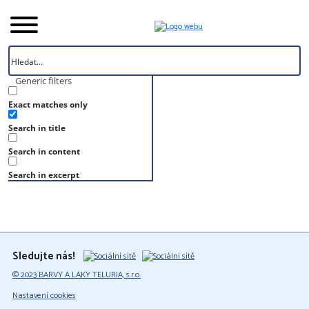
Generic filters
Exact matches only
Úvod
Search in title
Vzorník
S 7010-Y90R
Search in content
S 7010-Y90R
Search in excerpt
Sledujte nás!
© 2023 BARVY A LAKY TELURIA, s.r.o.
Nastavení cookies